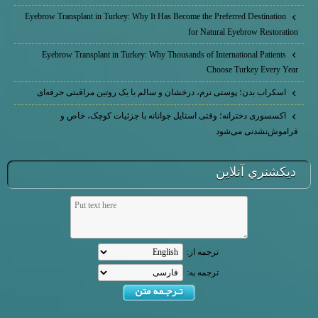
Eyebrow Transplant in Turkey: Why It Has Become the Preferred Destination
for Natural Eyebrow Restoration
Eyebrow Transplant in Turkey: Why Thousands of International Patients
Choose Turkey Every Year
اسکراب بدن؛ پوستی نرم، درخشان و سالم با یک روتین مراقبتی حرفه‌ای
اکسسوری دخترانه؛ وقتی استایل جوانانه با جزئیات کوچک، خاص و
فراموش‌نشدنی می‌شود
ديكشنري آنلاين
ترجمه از:
ترجمه به: