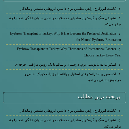
كاشت ابرو‌كرج؛ راهي مطمئن براي داشتن ابروهايي طبيعي و ماندگار
تشويقي سگ و گربه؛ راز ساده‌اي كه سلامت و شادي حيوان خانگي شما را چند
برابر مي‌كند
Eyebrow Transplant in Turkey: Why It Has Become the Preferred Destination
for Natural Eyebrow Restoration
Eyebrow Transplant in Turkey: Why Thousands of International Patients
Choose Turkey Every Year
اسکراب بدن؛ پوستی نرم، درخشان و سالم با یک روتین مراقبتی حرفه‌ای
اکسسوری دخترانه؛ وقتی استایل جوانانه با جزئیات کوچک، خاص و
فراموش‌نشدنی می‌شود
پربحث ترين مطالب
كاشت ابرو‌كرج؛ راهي مطمئن براي داشتن ابروهايي طبيعي و ماندگار
تشويقي سگ و گربه؛ راز ساده‌اي كه سلامت و شادي حيوان خانگي شما را چند
برابر مي‌كند