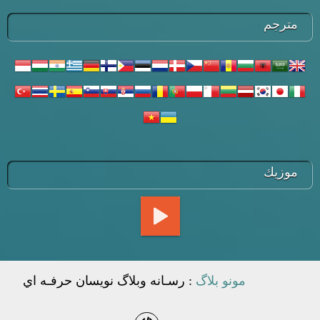
مترجم
موزيك
مونو بلاگ
: رسـانه وبلاگ نويسان حرفـه اي