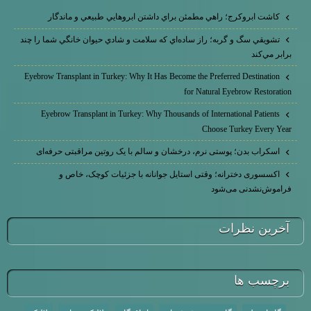
كاشت ابرو‌كرج؛ راهي مطمئن براي داشتن ابروهايي طبيعي و ماندگار
تشويقي سگ و گربه؛ راز ساده‌اي كه سلامت و شادي حيوان خانگي شما را چند
برابر مي‌كند
Eyebrow Transplant in Turkey: Why It Has Become the Preferred Destination
for Natural Eyebrow Restoration
Eyebrow Transplant in Turkey: Why Thousands of International Patients
Choose Turkey Every Year
اسکراب بدن؛ پوستی نرم، درخشان و سالم با یک روتین مراقبتی حرفه‌ای
اکسسوری دخترانه؛ وقتی استایل جوانانه با جزئیات کوچک، خاص و
فراموش‌نشدنی می‌شود
آخرين نظرات
برچسب ها