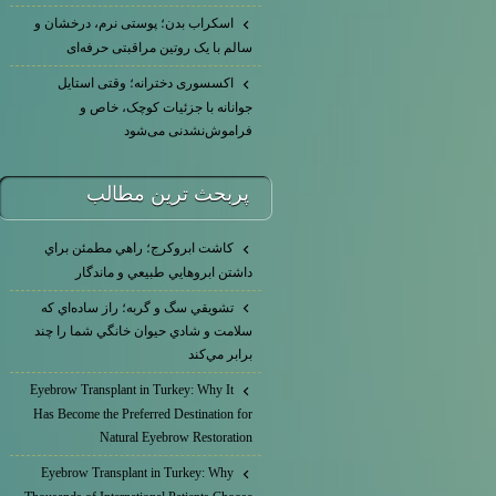
اسکراب بدن؛ پوستی نرم، درخشان و
سالم با یک روتین مراقبتی حرفه‌ای
اکسسوری دخترانه؛ وقتی استایل
جوانانه با جزئیات کوچک، خاص و
فراموش‌نشدنی می‌شود
پربحث ترين مطالب
كاشت ابرو‌كرج؛ راهي مطمئن براي
داشتن ابروهايي طبيعي و ماندگار
تشويقي سگ و گربه؛ راز ساده‌اي كه
سلامت و شادي حيوان خانگي شما را چند
برابر مي‌كند
Eyebrow Transplant in Turkey: Why It
Has Become the Preferred Destination for
Natural Eyebrow Restoration
Eyebrow Transplant in Turkey: Why