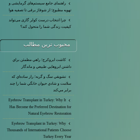
راهنمای جامع سیستم‌های گرمایشی و
تهویه مطبوع؛ از شوفاژ برقی تا تصفیه هوا
چرا انتخاب درست کولر گازی می‌تواند
کیفیت زندگی شما را متحول کند؟
محبوب ترين مطالب
كاشت ابرو‌كرج؛ راهي مطمئن براي
داشتن ابروهايي طبيعي و ماندگار
تشويقي سگ و گربه؛ راز ساده‌اي كه
سلامت و شادي حيوان خانگي شما را چند
برابر مي‌كند
Eyebrow Transplant in Turkey: Why It
Has Become the Preferred Destination for
Natural Eyebrow Restoration
Eyebrow Transplant in Turkey: Why
Thousands of International Patients Choose
Turkey Every Year