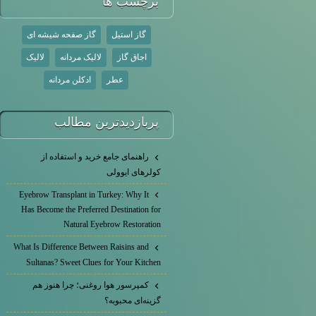
برچسب ها
گاز استیل
گاز صفحه شیشه ای
اجاق گاز
لالیک مردانه
لالیک
عطر
ادکلن مردانه
پربازديدترين مطالب
راهنمای جامع خرید و استفاده از
کولرهای ایوولی
Eyebrow Transplant in Turkey: Why It
Has Become the Preferred Destination for
Natural Eyebrow Restoration
What Is Difference Between Raisins and
Sultanas? Sweet Clues for Your Kitchen
کمپرسور هوا روغنی؛ چرا هنوز هم
گزینه‌ای محبوبه؟