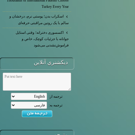
Thousands of International Patients Choose
Turkey Every Year
اسکراب بدن؛ پوستی نرم، درخشان و
سالم با یک روتین مراقبتی حرفه‌ای
اکسسوری دخترانه؛ وقتی استایل
جوانانه با جزئیات کوچک، خاص و
فراموش‌نشدنی می‌شود
ديكشنري آنلاين
ترجمه از:
ترجمه به:
مترجم