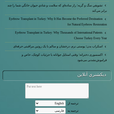
تشويقي سگ و گربه؛ راز ساده‌اي كه سلامت و شادي حيوان خانگي شما را چند
برابر مي‌كند
Eyebrow Transplant in Turkey: Why It Has Become the Preferred Destination
for Natural Eyebrow Restoration
Eyebrow Transplant in Turkey: Why Thousands of International Patients
Choose Turkey Every Year
اسکراب بدن؛ پوستی نرم، درخشان و سالم با یک روتین مراقبتی حرفه‌ای
اکسسوری دخترانه؛ وقتی استایل جوانانه با جزئیات کوچک، خاص و
فراموش‌نشدنی می‌شود
ديكشنري آنلاين
ترجمه از:
ترجمه به: