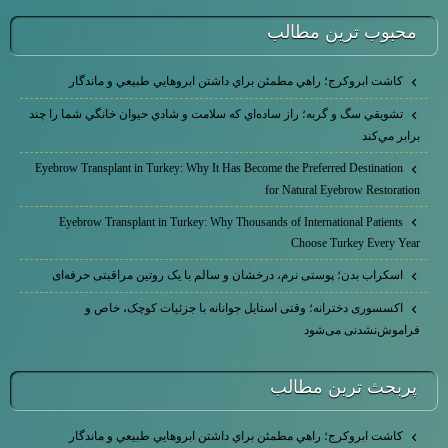
محبوب ترين مطالب
كاشت ابرو‌كرج؛ راهي مطمئن براي داشتن ابروهايي طبيعي و ماندگار
تشويقي سگ و گربه؛ راز ساده‌اي كه سلامت و شادي حيوان خانگي شما را چند
برابر مي‌كند
Eyebrow Transplant in Turkey: Why It Has Become the Preferred Destination
for Natural Eyebrow Restoration
Eyebrow Transplant in Turkey: Why Thousands of International Patients
Choose Turkey Every Year
اسکراب بدن؛ پوستی نرم، درخشان و سالم با یک روتین مراقبتی حرفه‌ای
اکسسوری دخترانه؛ وقتی استایل جوانانه با جزئیات کوچک، خاص و
فراموش‌نشدنی می‌شود
پربحث ترين مطالب
كاشت ابرو‌كرج؛ راهي مطمئن براي داشتن ابروهايي طبيعي و ماندگار