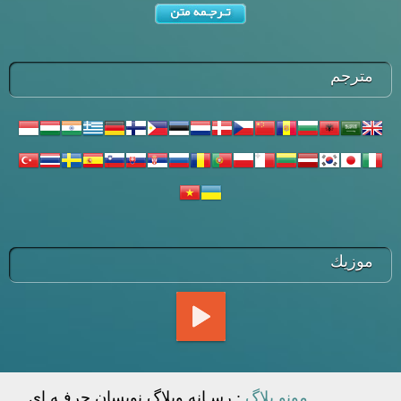
مترجم
موزيك
مونو بلاگ
: رسـانه وبلاگ نويسان حرفـه اي