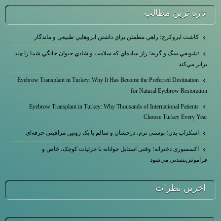
تازه ترين مطالب
كاشت ابرو‌كرج؛ راهي مطمئن براي داشتن ابروهايي طبيعي و ماندگار
تشويقي سگ و گربه؛ راز ساده‌اي كه سلامت و شادي حيوان خانگي شما را چند
برابر مي‌كند
Eyebrow Transplant in Turkey: Why It Has Become the Preferred Destination
for Natural Eyebrow Restoration
Eyebrow Transplant in Turkey: Why Thousands of International Patients
Choose Turkey Every Year
اسکراب بدن؛ پوستی نرم، درخشان و سالم با یک روتین مراقبتی حرفه‌ای
اکسسوری دخترانه؛ وقتی استایل جوانانه با جزئیات کوچک، خاص و
فراموش‌نشدنی می‌شود
آخرين نظرات