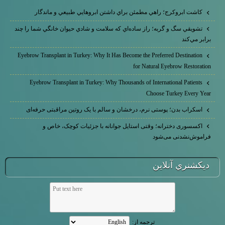
كاشت ابرو‌كرج؛ راهي مطمئن براي داشتن ابروهايي طبيعي و ماندگار
تشويقي سگ و گربه؛ راز ساده‌اي كه سلامت و شادي حيوان خانگي شما را چند
برابر مي‌كند
Eyebrow Transplant in Turkey: Why It Has Become the Preferred Destination
for Natural Eyebrow Restoration
Eyebrow Transplant in Turkey: Why Thousands of International Patients
Choose Turkey Every Year
اسکراب بدن؛ پوستی نرم، درخشان و سالم با یک روتین مراقبتی حرفه‌ای
اکسسوری دخترانه؛ وقتی استایل جوانانه با جزئیات کوچک، خاص و
فراموش‌نشدنی می‌شود
ديكشنري آنلاين
ترجمه از: