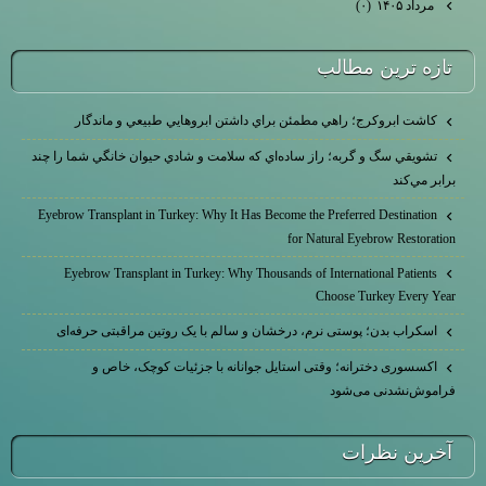
مرداد ۱۴۰۵
(۰)
تازه ترين مطالب
كاشت ابرو‌كرج؛ راهي مطمئن براي داشتن ابروهايي طبيعي و ماندگار
تشويقي سگ و گربه؛ راز ساده‌اي كه سلامت و شادي حيوان خانگي شما را چند
برابر مي‌كند
Eyebrow Transplant in Turkey: Why It Has Become the Preferred Destination
for Natural Eyebrow Restoration
Eyebrow Transplant in Turkey: Why Thousands of International Patients
Choose Turkey Every Year
اسکراب بدن؛ پوستی نرم، درخشان و سالم با یک روتین مراقبتی حرفه‌ای
اکسسوری دخترانه؛ وقتی استایل جوانانه با جزئیات کوچک، خاص و
فراموش‌نشدنی می‌شود
آخرين نظرات