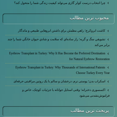
چرا انتخاب درست کولر گازی می‌تواند کیفیت زندگی شما را متحول کند؟
محبوب ترين مطالب
كاشت ابرو‌كرج؛ راهي مطمئن براي داشتن ابروهايي طبيعي و ماندگار
تشويقي سگ و گربه؛ راز ساده‌اي كه سلامت و شادي حيوان خانگي شما را چند
برابر مي‌كند
Eyebrow Transplant in Turkey: Why It Has Become the Preferred Destination
for Natural Eyebrow Restoration
Eyebrow Transplant in Turkey: Why Thousands of International Patients
Choose Turkey Every Year
اسکراب بدن؛ پوستی نرم، درخشان و سالم با یک روتین مراقبتی حرفه‌ای
اکسسوری دخترانه؛ وقتی استایل جوانانه با جزئیات کوچک، خاص و
فراموش‌نشدنی می‌شود
پربحث ترين مطالب